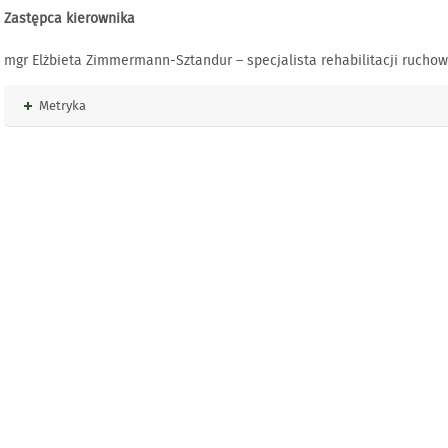
Zastępca kierownika
mgr Elżbieta Zimmermann-Sztandur – specjalista rehabilitacji ruchowe
Rozwiń
Metryka