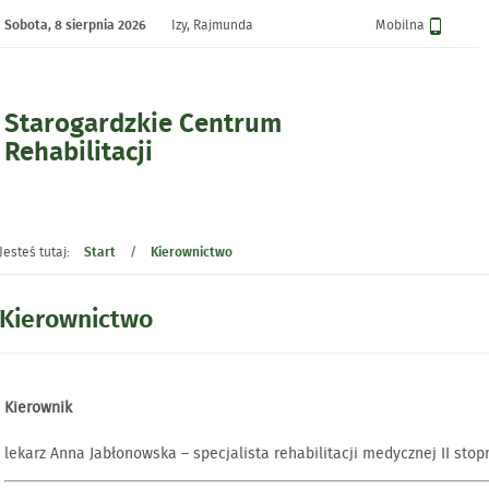
Sobota,
8 sierpnia 2026
Izy, Rajmunda
Wersja
Mobilna
Starogardzkie Centrum
Rehabilitacji
- Kierownictwo
Jesteś tutaj:
Start
/
Kierownictwo
Kierownictwo
Kierownik
lekarz Anna Jabłonowska – specjalista rehabilitacji medycznej II stopn