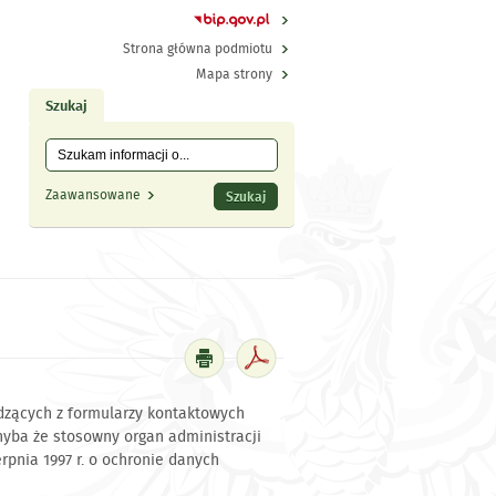
Strona główna podmiotu
Mapa strony
Szukaj
Tutaj wpisz szukaną frazę:
Wyszukiwanie
Zaawansowane
dzących z formularzy kontaktowych
hyba że stosowny organ administracji
rpnia 1997 r. o ochronie danych