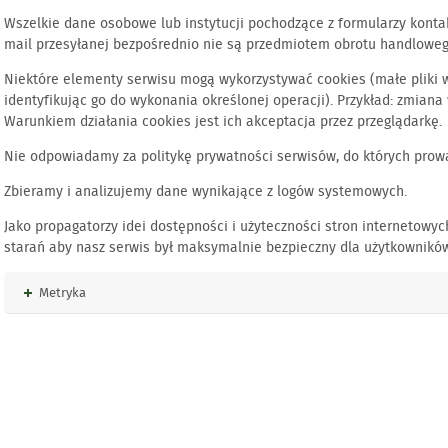
Wszelkie dane osobowe lub instytucji pochodzące z formularzy konta
mail przesyłanej bezpośrednio nie są przedmiotem obrotu handloweg
Niektóre elementy serwisu mogą wykorzystywać cookies (małe pliki
identyfikując go do wykonania określonej operacji). Przykład: zmiana 
Warunkiem działania cookies jest ich akceptacja przez przeglądarkę.
Nie odpowiadamy za politykę prywatności serwisów, do których prowa
Zbieramy i analizujemy dane wynikające z logów systemowych.
Jako propagatorzy idei dostępności i użyteczności stron internetowy
starań aby nasz serwis był maksymalnie bezpieczny dla użytkownikó
Rozwiń
Metryka