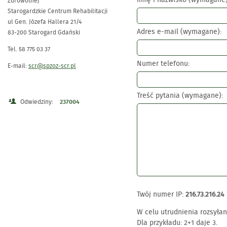
Zdrowotnej
Starogardzkie Centrum Rehabilitacji
ul Gen. Józefa Hallera 21/4
Adres e-mail (wymagane):
83-200 Starogard Gdański
Tel. 58 775 03 37
Numer telefonu:
E-mail:
scr@spzoz-scr.pl
Treść pytania (wymagane):
Odwiedziny:
237004
Twój numer IP:
216.73.216.24 
W celu utrudnienia rozsyła
Dla przykładu: 2+1 daje 3.