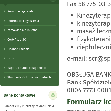
Fax 58 775-03-3
Poradnie i gabinety
Kinezyterap
Informacje i ogłoszenia
kinezyterapi
masaż leczn
Zamówienia publiczne
fizykoterapi
Certyfikat ISO
ciepłoleczn
Finanse i mienie
e-mail: scr@spz
Linki
Raport o stanie dostępności
OBSŁUGA BANK
Standardy Ochrony Małotetnich
Bank Spółdziel
0004 7773 0001
Dane kontaktowe
Formularz k
Samodzielny Publiczny Zakład Opieki
Imię i nazwisko (wymagane)